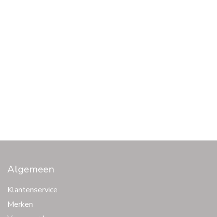
Downloads & Cadeautjes
Downloads & Cadeautjes
Praatplaat Voertuigen
Praatplaat Handwerken
€ 1,00
€ 1,00
Algemeen
Klantenservice
Merken