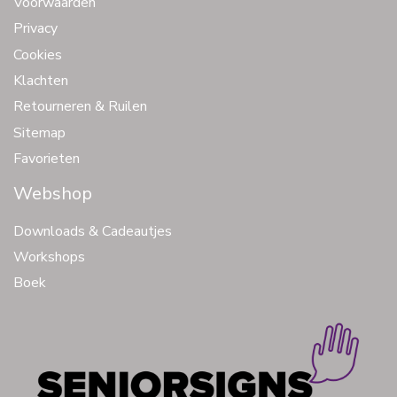
Voorwaarden
Privacy
Cookies
Klachten
Retourneren & Ruilen
Sitemap
Favorieten
Webshop
Downloads & Cadeautjes
Workshops
Boek