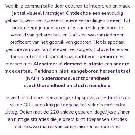
Verrijk je communicatie door gebaren te integreren en maak
je taal visueel krachtiger. Ontdek hoe een eenvoudig
gebaar tijdens het spreken nieuwe verbindingen creëert. Dit
boek neemt je mee op een fascinerende reis door de
wereld van gebarentaal en laat zien waarom iedereen
profiteert van het gebruik van gebaren. Het is speciaal
geschreven voor familieleden, verzorgers, hulpverleners en
therapeuten, met speciale aandacht voor
senioren
en
mensen met
Alzheimer
of
dementie
,
afasie
een
andere
moedertaal
,
Parkinson
,
niet-aangeboren hersenletsel
(
NAH
),
ouderdomsslechthorendheid
,
slechthorendheid en slechtziendheid
.
Je vindt in dit boek eenvoudige, stapsgewijze instructies en
via de QR-codes krijg je toegang tot video's met extra
uitleg. Oefen met de 220 unieke gebaren, dagelijkse zinnen
en nuttige situaties die je direct kunt toepassen. Ontdek
een nieuwe manier van communiceren en doe mee!