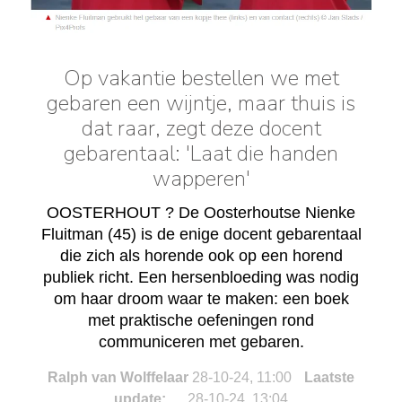
Op vakantie bestellen we met
gebaren een wijntje, maar thuis is
dat raar, zegt deze docent
gebarentaal: 'Laat die handen
wapperen'
OOSTERHOUT ? De Oosterhoutse Nienke
Fluitman (45) is de enige docent gebarentaal
die zich als horende ook op een horend
publiek richt. Een hersenbloeding was nodig
om haar droom waar te maken: een boek
met praktische oefeningen rond
communiceren met gebaren.
Ralph van Wolffelaar
28-10-24, 11:00
Laatste
update:
28-10-24, 13:04