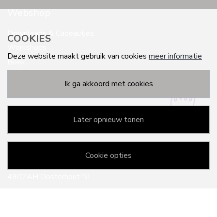
Webshop
Downloads & Cadeautjes
COOKIES
Workshops
Deze website maakt gebruik van cookies
meer informatie
Boek
ik ga akkoord met cookies
later opnieuw tonen
Gebaren.nl
cookie opties
Bouwlingstraat 69
4902AH Oosterhout NL
info@gebaren.nl
0681952995