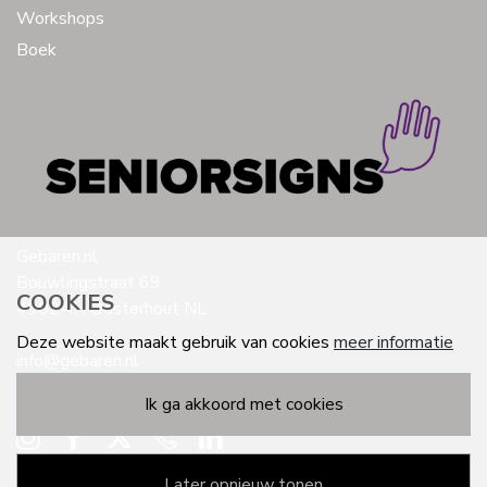
Workshops
Boek
Gebaren.nl
Bouwlingstraat 69
COOKIES
4902AH Oosterhout NL
Deze website maakt gebruik van cookies
meer informatie
info@gebaren.nl
0681952995
ik ga akkoord met cookies
later opnieuw tonen